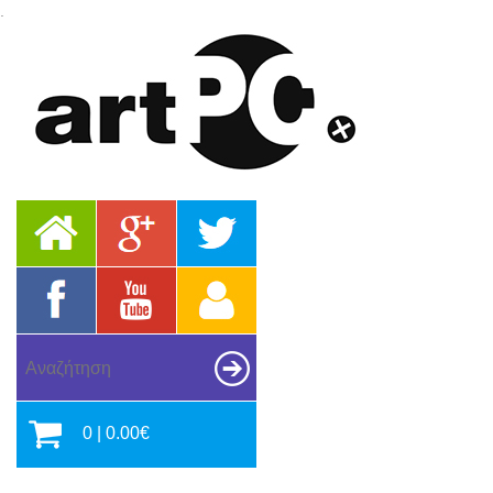
.
0 | 0.00€