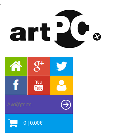
.
0 | 0.00€