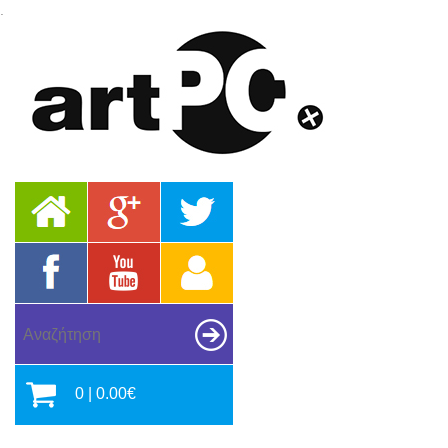
.
0 | 0.00€