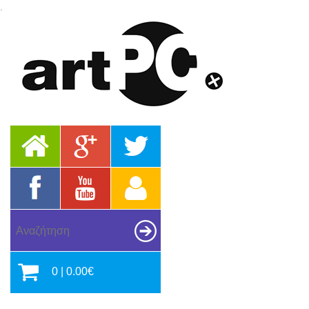
.
0 | 0.00€