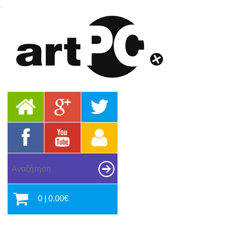
.
0 | 0.00€