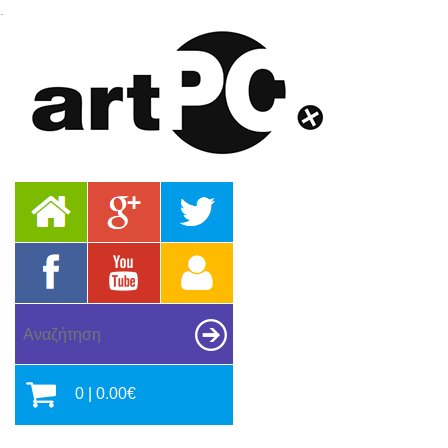
.
0 | 0.00€