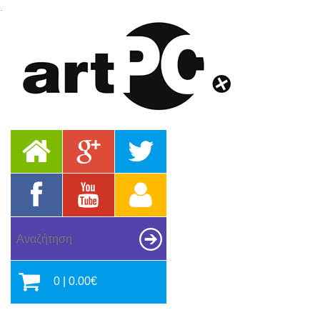
.
0 | 0.00€