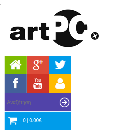
.
0 | 0.00€